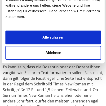
Hausarbeit eigenständig abgefasst und keine
während andere uns helfen, diese Website und Ihre
anderen als die angegebenen Hilfsmittel verwendet
Erfahrung zu verbessern. Dabei arbeiten wir mit Partnern
worden sind
zusammen.
Vergessen Sie nicht, in Ihre Arbeit Seitenzahlen
einzufügen. Die Seitenzählung erfolgt entweder ab dem
Deckblatt (dort aber ohne gedruckte Seitenzahl) oder
Alle zulassen
ab dem eigentlichen Text.
Ablehnen
Formatierung
Es kann sein, dass die Dozentin oder der Dozent Ihnen
vorgibt, wie Sie Ihren Text formatieren sollen. Falls nicht,
dann gilt folgende Faustregel: Eine Seite Text entspricht
in der Regel dem Schriftbild Times New Roman mit
Schriftgröße 12 Pt. und 1,5-fachem Zeilenabstand. Ob
Sie nun Times New Roman heranziehen oder eine
andere Schriftart, dürfte den meisten Lehrenden egal