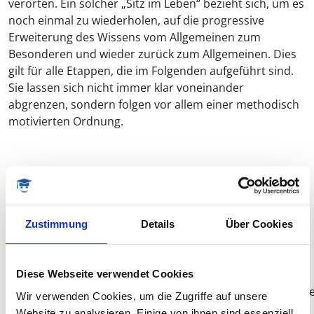
verorten. Ein solcher „Sitz im Leben“ bezieht sich, um es
noch einmal zu wiederholen, auf die progressive
Erweiterung des Wissens vom Allgemeinen zum
Besonderen und wieder zurück zum Allgemeinen. Dies
gilt für alle Etappen, die im Folgenden aufgeführt sind.
Sie lassen sich nicht immer klar voneinander
abgrenzen, sondern folgen vor allem einer methodisch
motivierten Ordnung.
Bestandteile einer Hausarbeit
Eine abgeschlossene Hausarbeit besteht in der Regel
aus folgenden Teilen:
Zustimmung
Details
Über Cookies
Deckblatt
Inhaltsverzeichnis
Text
Diese Webseite verwendet Cookies
Literaturverzeichnis/Quellenverzeichnis/Bibliographi
Wir verwenden Cookies, um die Zugriffe auf unsere
Eigenständigkeitserklärung, d. h. Erklärung, dass die
Website zu analysieren. Einige von ihnen sind essenziell,