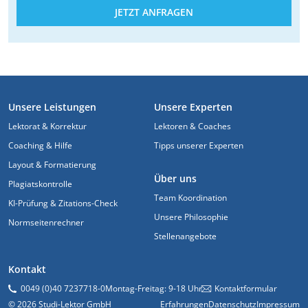
JETZT ANFRAGEN
FUSSZEILE
Unsere Leistungen
Unsere Experten
Lektorat & Korrektur
Lektoren & Coaches
Coaching & Hilfe
Tipps unserer Experten
Layout & Formatierung
Über uns
Plagiatskontrolle
Team Koordination
KI-Prüfung & Zitations-Check
Unsere Philosophie
Normseitenrechner
Stellenangebote
Kontakt
0049 (0)40 7237718-0
Montag-Freitag: 9-18 Uhr
Kontaktformular
© 2026 Studi-Lektor GmbH
Erfahrungen
Datenschutz
Impressum