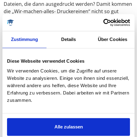
Dateien, die dann ausgedruckt werden? Damit kommen
die „Wir-machen-alles- Druckereinen“ nicht so gut
zurecht wie Spezialisten, die die Schwachstellen dieser
spezifischen Druckkonstellation gut kennen. Im
Ergebnis heißt dies: Der Ausdruck von Grafiken, Farben
Zustimmung
Details
Über Cookies
und Graustufen in Ihrer Bachelorarbeit gelingt besser
bei der spezialisierten Druckerei.
Diese Webseite verwendet Cookies
Wir verwenden Cookies, um die Zugriffe auf unsere
Guter Kundenservice oder ganz günstige Preise
Website zu analysieren. Einige von ihnen sind essenziell,
Schaut man sich den Markt für Online-Druckereinen
während andere uns helfen, diese Website und Ihre
genau an, teilt sich der Markt in zwei Gruppen auf.
Erfahrung zu verbessern. Dabei arbeiten wir mit Partnern
Modell A:
Eine Gruppe probiert es, sehr günstige
zusammen.
Preise anzubieten und damit Kunden zu locken.
Dieses Modell wird auch als „Streben nach
Preisführerschaft“ bezeichnet.
Alle zulassen
Modell B:
Die andere Gruppe ist darum bemüht,
durch Kundenservice und Qualität zu glänzen.