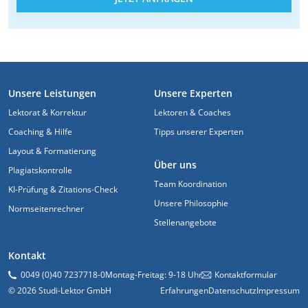
FUSSZEILE
Unsere Leistungen
Unsere Experten
Lektorat & Korrektur
Lektoren & Coaches
Coaching & Hilfe
Tipps unserer Experten
Layout & Formatierung
Über uns
Plagiatskontrolle
Team Koordination
KI-Prüfung & Zitations-Check
Unsere Philosophie
Normseitenrechner
Stellenangebote
Kontakt
0049 (0)40 7237718-0
Montag-Freitag: 9-18 Uhr
Kontaktformular
© 2026 Studi-Lektor GmbH
Erfahrungen
Datenschutz
Impressum