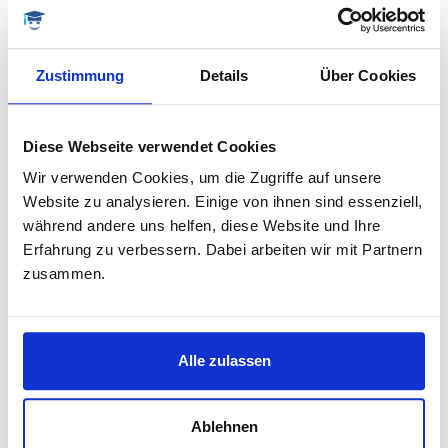
gelähmten Opfers zu verharren, sondern selbst aktiv
zu werden:
Probieren Sie Alternativen aus.
Zustimmung
Details
Über Cookies
Sprechen Sie über Ihr Schreibvorhaben.
Holen Sie sich Impulse von außen.
Diese Webseite verwendet Cookies
Wir verwenden Cookies, um die Zugriffe auf unsere
Website zu analysieren. Einige von ihnen sind essenziell,
KONKRETE TIPPS ZUR ÜBERWINDUNG
während andere uns helfen, diese Website und Ihre
VON SCHREIBBLOCKADEN
Erfahrung zu verbessern. Dabei arbeiten wir mit Partnern
zusammen.
TIPP 1
Wenn Ihnen an Ihrem Schreibtisch nichts einfällt,
probieren Sie doch einmal einen anderen Schreibort
Alle zulassen
aus. Wie wäre es mit dem gemütlichen Sofa oder der
Küche? Oder vielleicht sind eine Bibliothek oder ein
Café, zumindest phasenweise, gute Orte?
Ablehnen
TIPP 2