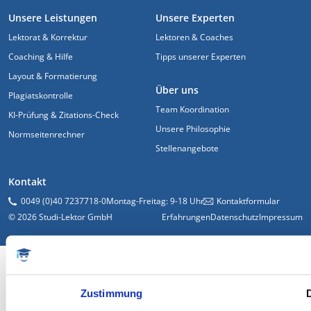
FUSSZEILE
Unsere Leistungen
Unsere Experten
Lektorat & Korrektur
Lektoren & Coaches
Coaching & Hilfe
Tipps unserer Experten
Layout & Formatierung
Über uns
Plagiatskontrolle
Team Koordination
KI-Prüfung & Zitations-Check
Unsere Philosophie
Normseitenrechner
Stellenangebote
Kontakt
0049 (0)40 7237718-0
Montag-Freitag: 9-18 Uhr
Kontaktformular
© 2026 Studi-Lektor GmbH
Erfahrungen
Datenschutz
Impressum
Zustimmung