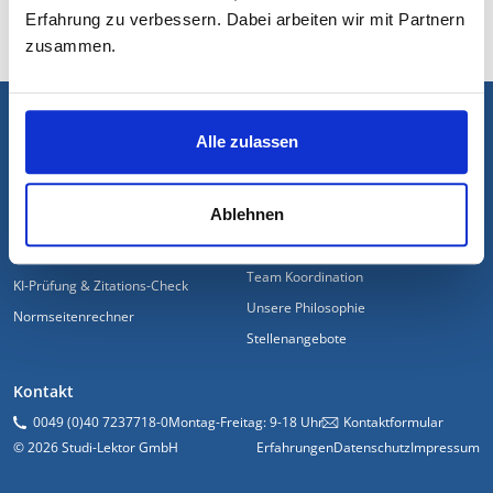
Erfahrung zu verbessern. Dabei arbeiten wir mit Partnern
zusammen.
FUSSZEILE
Unsere Leistungen
Unsere Experten
Alle zulassen
Lektorat & Korrektur
Lektoren & Coaches
Coaching & Hilfe
Tipps unserer Experten
Ablehnen
Layout & Formatierung
Über uns
Plagiatskontrolle
Team Koordination
KI-Prüfung & Zitations-Check
Unsere Philosophie
Normseitenrechner
Stellenangebote
Kontakt
0049 (0)40 7237718-0
Montag-Freitag: 9-18 Uhr
Kontaktformular
© 2026 Studi-Lektor GmbH
Erfahrungen
Datenschutz
Impressum