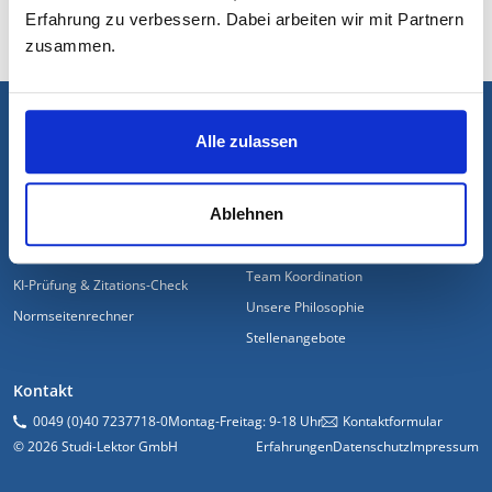
Erfahrung zu verbessern. Dabei arbeiten wir mit Partnern
zusammen.
FUSSZEILE
Unsere Leistungen
Unsere Experten
Alle zulassen
Lektorat & Korrektur
Lektoren & Coaches
Coaching & Hilfe
Tipps unserer Experten
Ablehnen
Layout & Formatierung
Über uns
Plagiatskontrolle
Team Koordination
KI-Prüfung & Zitations-Check
Unsere Philosophie
Normseitenrechner
Stellenangebote
Kontakt
0049 (0)40 7237718-0
Montag-Freitag: 9-18 Uhr
Kontaktformular
© 2026 Studi-Lektor GmbH
Erfahrungen
Datenschutz
Impressum