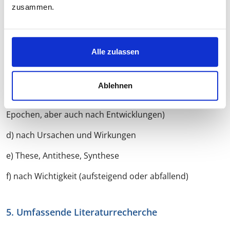
Inhaltsverzeichnis entwerfen müssen. Solche Muster
zusammen.
können sein:
a) das deduktive Verfahren: vom Allgemeinen zum
Besonderen
Alle zulassen
b) das induktive Verfahren: vom Besonderen zum
Allgemeinen
Ablehnen
c) der chronologische Aufbau (nach Zeitabschnitten und
Epochen, aber auch nach Entwicklungen)
d) nach Ursachen und Wirkungen
e) These, Antithese, Synthese
f) nach Wichtigkeit (aufsteigend oder abfallend)
5. Umfassende Literaturrecherche