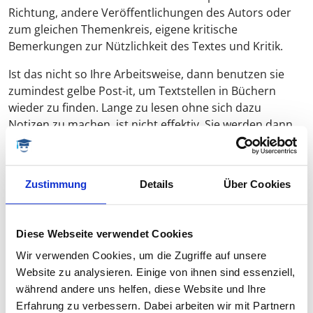
Richtung, andere Veröffentlichungen des Autors oder
zum gleichen Themenkreis, eigene kritische
Bemerkungen zur Nützlichkeit des Textes und Kritik.
Ist das nicht so Ihre Arbeitsweise, dann benutzen sie
zumindest gelbe Post-it, um Textstellen in Büchern
wieder zu finden. Lange zu lesen ohne sich dazu
Notizen zu machen, ist nicht effektiv. Sie werden dann
später beim Schreiben feststellen, dass sie sich an
etwas Gelesenes erinnern, aber nicht mehr wissen, wo
es stand. Spätestens beim Einfügen von Zitaten in die
Zustimmung
Details
Über Cookies
Bachelorarbeit wird das Ihren Zeitaufwand erhöhen.
Diese Webseite verwendet Cookies
4. Gliederungsmuster festlegen
Wir verwenden Cookies, um die Zugriffe auf unsere
Website zu analysieren. Einige von ihnen sind essenziell,
Gliederungsmuster sind für die Organisation Ihrer
während andere uns helfen, diese Website und Ihre
Bachelorarbeit besonders hilfreich, wenn sie ein erstes
Erfahrung zu verbessern. Dabei arbeiten wir mit Partnern