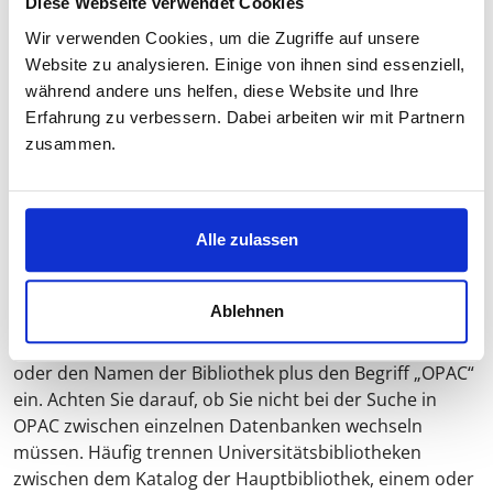
Diese Webseite verwendet Cookies
möglichst vielen Ergebnissen zu kommen. Verwenden
Wir verwenden Cookies, um die Zugriffe auf unsere
Sie bei Ihrer Literatursuche Synonyme, Ober- und
Website zu analysieren. Einige von ihnen sind essenziell,
Unterbegriffe oder orientieren Sie sich an
während andere uns helfen, diese Website und Ihre
Schlagworten, die Sie in den Titeln von Monographien
Erfahrung zu verbessern. Dabei arbeiten wir mit Partnern
und Aufsätzen gefunden haben.
zusammen.
Beispiel für Online-Bibliothekskataloge
Alle zulassen
https://kxp.k10plus.de/
(Online-Katalog der
wissenschaftlichen Hamburger Bibliotheken)
Ablehnen
Die Online-Zugänge der Bibliotheken Ihrer Region
finden Sie auch über Google. Geben den Namen der Uni
oder den Namen der Bibliothek plus den Begriff „OPAC“
ein. Achten Sie darauf, ob Sie nicht bei der Suche in
OPAC zwischen einzelnen Datenbanken wechseln
müssen. Häufig trennen Universitätsbibliotheken
zwischen dem Katalog der Hauptbibliothek, einem oder