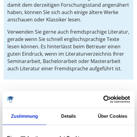
damit dem derzeitigen Forschungsstand angenähert
haben, können Sie sich auch einige ältere Werke
anschauen oder Klassiker lesen.
Verwenden Sie gerne auch fremdsprachige Literatur,
gerade wenn Sie schnell englischsprachige Texte
lesen können. Es hinterlässt beim Betreuer einen
guten Eindruck, wenn im Literaturverzeichnis Ihrer
Seminararbeit, Bachelorarbeit oder Masterarbeit
auch Literatur einer Fremdsprache aufgeführt ist.
Unterschiedliche Datenbanken bei der
Literaturrecherche nutzen
Ein Großteil Ihrer Literaturrecherche wird über den
Zustimmung
Details
Über Cookies
Online-Katalog der Universitätsbibliothek (OPAC)
erfolgen. Geben Sie hier die relevanten Suchbegriffe ein,
welche Sie dann immer wieder variieren, um zu