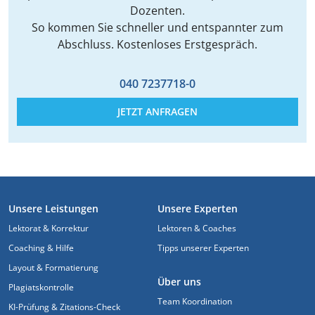
Dozenten.
So kommen Sie schneller und entspannter zum
Abschluss. Kostenloses Erstgespräch.
040 7237718-0
JETZT ANFRAGEN
FUSSZEILE
Unsere Leistungen
Unsere Experten
Lektorat & Korrektur
Lektoren & Coaches
Coaching & Hilfe
Tipps unserer Experten
Layout & Formatierung
Über uns
Plagiatskontrolle
Team Koordination
KI-Prüfung & Zitations-Check