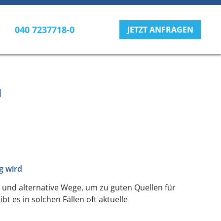
040 7237718-0
JETZT ANFRAGEN
N
g wird
 und alternative Wege, um zu guten Quellen für
t es in solchen Fällen oft aktuelle