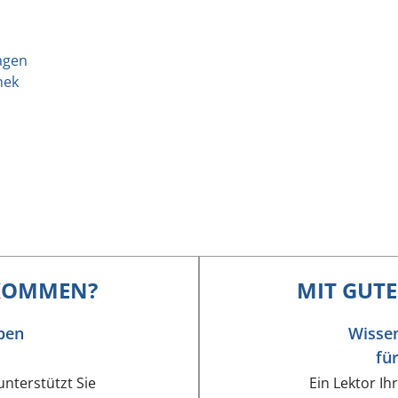
agen
hek
KOMMEN?
MIT GUT
ben
Wissen
fü
unterstützt Sie
Ein Lektor Ih