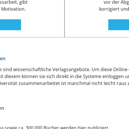
sarbeit, gibt
vor der Abg
d Motivation.
korrigiert un
gen
che sind wissenschaftliche Verlagsangebote. Um diese Onlin
it diesem können sie sich direkt in die Systeme einloggen 
iversität zusammenarbeitet ist manchmal nicht leicht raus z
en
ka sowie ca. 300.000 Bücher werden hier publiziert