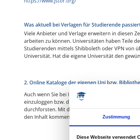
https://www.jstor.org/
Was aktuell bei Verlagen für Studierende passier
Viele Anbieter und Verlage erweitern in diesen 
arbeiten zu können. Universitäten haben Teile d
Studierenden mittels Shibboleth oder VPN von übe
Universität. Hat die eigene Universität den gewü
2. Online Kataloge der eigenen Uni bzw. Biblioth
Auch wenn Sie bei Ihrer Bibliothek keine Bücher 
einzuloggen bzw. dort einen Account zu bekomme
durchforsten. Mit den Angaben zu einem Buch (Ti
den Inhalt kommen. Das wird nicht immer funktio
Zustimmung
Diese Webseite verwendet 