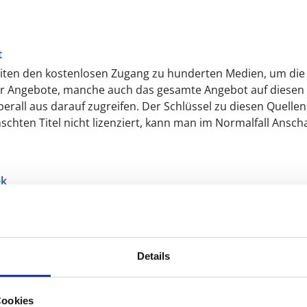
t
Zeiten den kostenlosen Zugang zu hunderten Medien, um die
er Angebote, manche auch das gesamte Angebot auf diesen P
rall aus darauf zugreifen. Der Schlüssel zu diesen Quellen 
nschten Titel nicht lizenziert, kann man im Normalfall Ans
ek
ausleihen können, wird es wahrscheinlich möglich sein, sich
n. Damit kommen Sie dann zwar nicht an die Bücher der Bi
tel, Autor, …) können Sie dann in anderen Datenbanken, die
nieren, aber Springer Online und andere Verlage haben scho
Details
Cookies