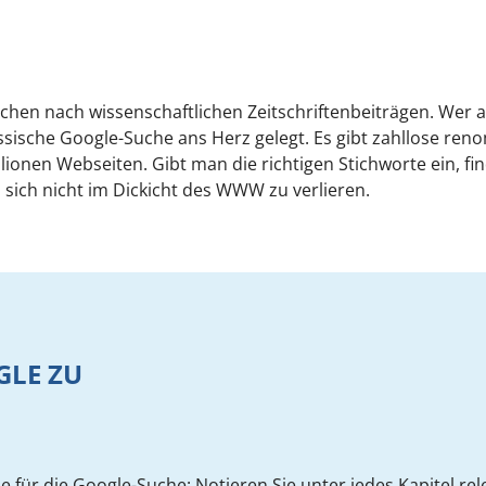
uchen nach wissenschaftlichen Zeitschriftenbeiträgen. Wer 
ssische Google-Suche ans Herz gelegt. Es gibt zahllose reno
llionen Webseiten. Gibt man die richtigen Stichworte ein, fin
ich nicht im Dickicht des WWW zu verlieren.
GLE ZU
ie für die Google-Suche: Notieren Sie unter jedes Kapitel re