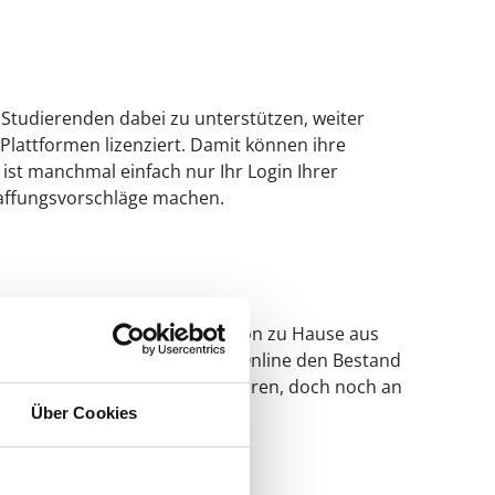
 Studierenden dabei zu unterstützen, weiter
lattformen lizenziert. Damit können ihre
ist manchmal einfach nur Ihr Login Ihrer
chaffungsvorschläge machen.
 in den Server der Bibliothek von zu Hause aus
bliothek, Sie können jedoch Online den Bestand
 viele Bücher auch als PDF führen, doch noch an
n viel digital im Angebot.
Über Cookies