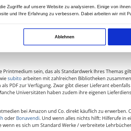
e Zugriffe auf unsere Website zu analysieren. Einige von ihnen
site und Ihre Erfahrung zu verbessern. Dabei arbeiten wir mit
“Blick ins Buch Funktion“. Einen Teil des Buches können Sie
ten kann man schon etwas für die Abschlussarbeit herauszie
 Bachelorarbeiten oder Masterarbeiten ist es gut, wenigste
er Teile des Theorieteils gut zu füllen.
Ablehnen
rintmedium sein, das als Standardwerk Ihres Themas gilt. 
 wie
subito
arbeiten mit zahlreichen Bibliotheken zusammen
 als PDF zur Verfügung. Zwar gibt dieser Lieferant ebenfal
 Manche Universitäten haben zudem ihre eigenen Lieferdiens
ntmedien bei Amazon und Co. direkt käuflich zu erwerben. O
ch
oder
Bonavendi
. Und wenn alles nichts hilft: Hilferufe 
ade wenn es sich um Standard Werke / verbreitete Lehrbücher