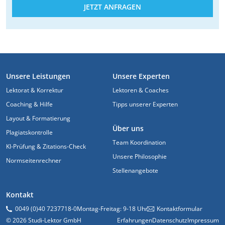
JETZT ANFRAGEN
FUSSZEILE
Unsere Leistungen
Unsere Experten
Lektorat & Korrektur
Lektoren & Coaches
Coaching & Hilfe
Tipps unserer Experten
Layout & Formatierung
Über uns
Plagiatskontrolle
Team Koordination
KI-Prüfung & Zitations-Check
Unsere Philosophie
Normseitenrechner
Stellenangebote
Kontakt
0049 (0)40 7237718-0
Montag-Freitag: 9-18 Uhr
Kontaktformular
© 2026 Studi-Lektor GmbH
Erfahrungen
Datenschutz
Impressum