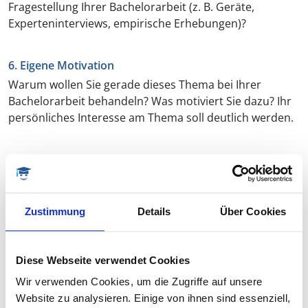
Fragestellung Ihrer Bachelorarbeit (z. B. Geräte,
Experteninterviews, empirische Erhebungen)?
6. Eigene Motivation
Warum wollen Sie gerade dieses Thema bei Ihrer
Bachelorarbeit behandeln? Was motiviert Sie dazu? Ihr
persönliches Interesse am Thema soll deutlich werden.
BEISPIEL
BEISPIEL EINES EXPOSÉS
Zustimmung
Details
Über Cookies
Das folgende Beispiel verdeutlicht in
stark
Diese Webseite verwendet Cookies
vereinfachter Form (!)
die Struktur des Exposés
einer Bachelorarbeit.
Wir verwenden Cookies, um die Zugriffe auf unsere
Website zu analysieren. Einige von ihnen sind essenziell,