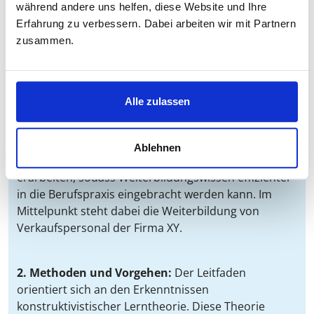
während andere uns helfen, diese Website und Ihre
1a. Ausgangslage:
Immer mehr Firmen fördern und
Erfahrung zu verbessern. Dabei arbeiten wir mit Partnern
fordern die Weiterbildung ihrer Mitarbeiter. Doch
zusammen.
häufig werden die neu erworbenen Kenntnisse aus
Weiterbildungen dann am Arbeitsplatz nicht
angewendet.
Alle zulassen
1b. Zielsetzung:
Ziel dieser Bachelorarbeit ist es,
einen Leitfaden für den Praxistransfer von in
Ablehnen
Weiterbildungen erlangtem Fachwissen zu
erarbeiten, sodass Weiterbildungswissen effizienter
in die Berufspraxis eingebracht werden kann. Im
Mittelpunkt steht dabei die Weiterbildung von
Verkaufspersonal der Firma XY.
2. Methoden und Vorgehen:
Der Leitfaden
orientiert sich an den Erkenntnissen
konstruktivistischer Lerntheorie. Diese Theorie