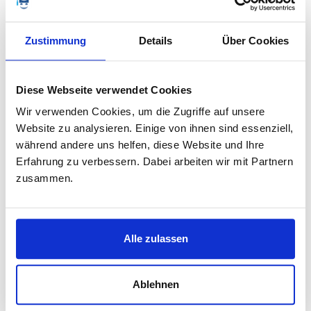
Erkenntnisse unternimmt, und sie präsentiert diese
in nachvollziehbarer Weise.
Zustimmung
Details
Über Cookies
Wissenschaftliches Arbeiten muss seine
Informationsquellen genau benennen. Dazu gehört
auch die Berufung auf andere Wissenschaftler.
Diese Webseite verwendet Cookies
Wissenschaftliche Arbeiten sollten sich möglichst
Wir verwenden Cookies, um die Zugriffe auf unsere
der Umgangssprache bedienen, um verständlich zu
Website zu analysieren. Einige von ihnen sind essenziell,
sein; aber sie dürfen nicht darauf verzichten, die
während andere uns helfen, diese Website und Ihre
wesentlichen Begriffe, mit denen sie
Erfahrung zu verbessern. Dabei arbeiten wir mit Partnern
argumentieren, genau zu definieren.
zusammen.
Die Ergebnisse wissenschaftlicher Untersuchungen
sollten über ihren eigenen Gegenstand
hinausweisen. Jede wissenschaftliche Arbeit sollte
den Forschungsstand beschreiben und zeigen, wie
Alle zulassen
und warum sie die wissenschaftliche Forschung
weiterführt.
Eine wissenschaftliche Arbeit macht Sachaussagen.
Ablehnen
Aber sie darf diese auch bewerten. Voraussetzung