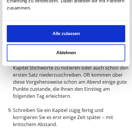
Erfahrung zu verbessern. Dabei arbeiten wir mit Partnern
zusammen.
Fangen Sie mittendrin an, wenn Ihnen der Anfang
schwer fällt. Schreiben Sie die Einleitung am Ende,
nachdem Sie das Fazit formuliert haben.
Alle zulassen
Lesen oder lassen Sie ihre Texte gegenlesen!
Ablehnen
Beenden Sie den Arbeitstag damit, sich für den
kommenden Abschnitt oder das anstehende
Kapitel Stichworte zu notieren oder auch schon den
ersten Satz niederzuschreiben. Oft kommen über
diese Vorgehensweise schon am Abend einige gute
Punkte zustande, die Ihnen den Einstieg am
folgenden Tag erleichtern.
Schreiben Sie ein Kapitel zügig fertig und
korrigieren Sie es erst einige Zeit später – mit
kritischem Abstand.