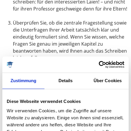
schreiben: für den interessierten Laien! – und nicht
für ihren Professor geschweige denn für ihre Eltern!
Überprüfen Sie, ob die zentrale Fragestellung sowie
die Unterfragen Ihrer Arbeit tatsächlich klar und
eindeutig formuliert sind. Wenn Sie wissen, welche
Fragen Sie genau im jeweiligen Kapitel zu
beantworten haben, wird Ihnen auch das Schreiben
leichter fallen.
Schildern Sie die Problematik einer Kollegin; im
Gespräch eröffnen sich oft neue Perspektiven.
Zustimmung
Details
Über Cookies
Sind Sie einmal im Schreibfluss, pausieren Sie nicht,
um zu recherchieren, Fußnoten nachzuschlagen
Diese Webseite verwendet Cookies
oder Quellenverzeichnisse zu formatieren.
Wir verwenden Cookies, um die Zugriffe auf unsere
Markieren Sie sich stattdessen die Lücken im Text,
Website zu analysieren. Einige von ihnen sind essenziell,
um anschließend an die jeweilige Stelle
während andere uns helfen, diese Website und Ihre
zurückkehren zu können.