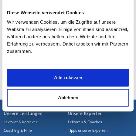
VORANKOMMEN?
Diese Webseite verwendet Cookies
Sprechen Sie mit einem unserer empathischen Uni-
Wir verwenden Cookies, um die Zugriffe auf unsere
Dozenten.
Website zu analysieren. Einige von ihnen sind essenziell,
So kommen Sie schneller und entspannter zum
während andere uns helfen, diese Website und Ihre
Abschluss. Kostenloses Erstgespräch.
Erfahrung zu verbessern. Dabei arbeiten wir mit Partnern
zusammen.
040 7237718-0
JETZT ANFRAGEN
Alle zulassen
Ablehnen
FUSSZEILE
Unsere Leistungen
Unsere Experten
Lektorat & Korrektur
Lektoren & Coaches
Coaching & Hilfe
Tipps unserer Experten